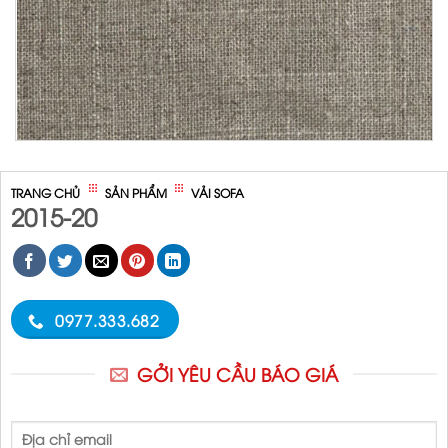
/
/
TRANG CHỦ
SẢN PHẨM
VẢI SOFA
2015-20
0977.333.682
GỞI YÊU CẦU BÁO GIÁ