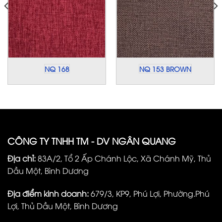
NQ 168
NQ 153 BROWN
CÔNG TY TNHH TM - DV NGÂN QUANG
Địa chỉ:
83A/2, Tổ 2 Ấp Chánh Lộc, Xã Chánh Mỹ, Thủ
Dầu Một, Bình Dương
Địa điểm kinh doanh:
679/3, KP9, Phú Lợi, Phường.Phú
Lợi, Thủ Dầu Một, Bình Dương