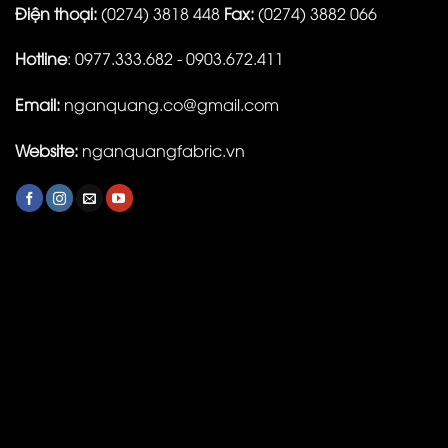
Điện thoại:
(0274) 3818 448
Fax:
(0274) 3882 066
Hotline
: 0977.333.682 - 0903.672.411
Email:
nganquang.co@gmail.com
Website:
nganquangfabric.vn