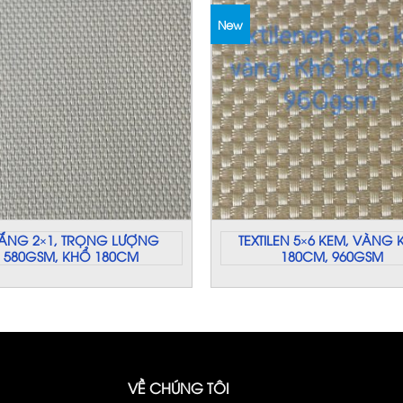
New
ẮNG 2×1, TRỌNG LƯỢNG
TEXTILEN 5×6 KEM, VÀNG
580GSM, KHỔ 180CM
180CM, 960GSM
VỀ CHÚNG TÔI