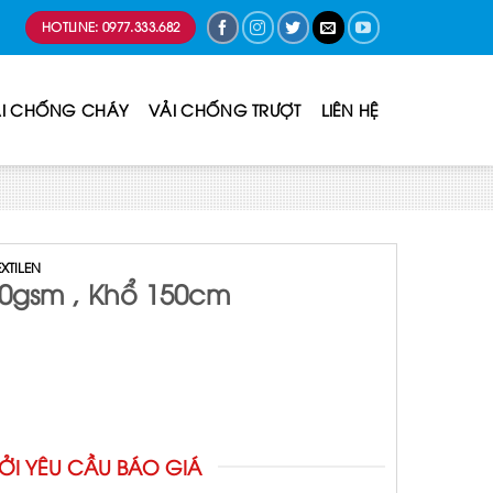
HOTLINE: 0977.333.682
I CHỐNG CHÁY
VẢI CHỐNG TRƯỢT
LIÊN HỆ
EXTILEN
80gsm , Khổ 150cm
ỞI YÊU CẦU BÁO GIÁ