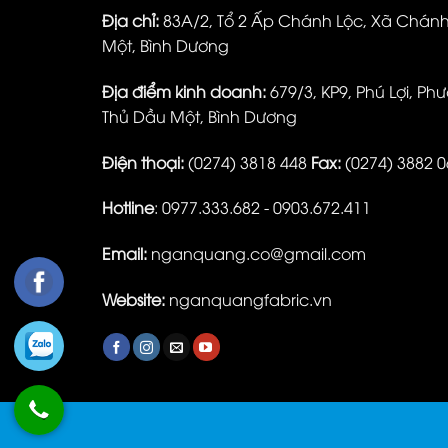
Địa chỉ:
83A/2, Tổ 2 Ấp Chánh Lộc, Xã Chán
Một, Bình Dương
Địa điểm kinh doanh:
679/3, KP9, Phú Lợi, Phư
Thủ Dầu Một, Bình Dương
Điện thoại:
(0274) 3818 448
Fax:
(0274) 3882 0
Hotline
: 0977.333.682 - 0903.672.411
Email:
nganquang.co@gmail.com
Website:
nganquangfabric.vn