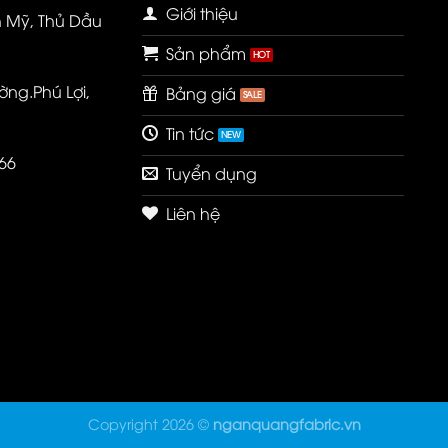
Giới thiệu
h Mỹ, Thủ Dầu
Sản phẩm
ờng.Phú Lợi,
Bảng giá
Tin tức
66
Tuyển dụng
Liên hệ
Copyright 2026 ©
nganquangfabric.vn