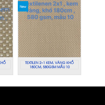
New
 KHỔ
TEXTILEN 2×1 KEM, VÀNG KHỔ
180CM, 580GSM MẪU 10