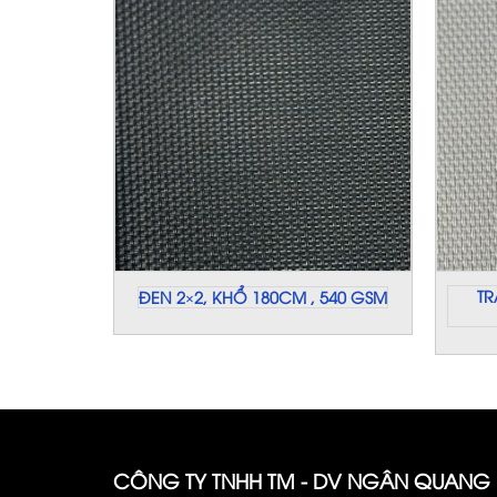
HỔ 180,
TR
ĐEN 2×2, KHỔ 180CM , 540 GSM
8
CÔNG TY TNHH TM - DV NGÂN QUANG