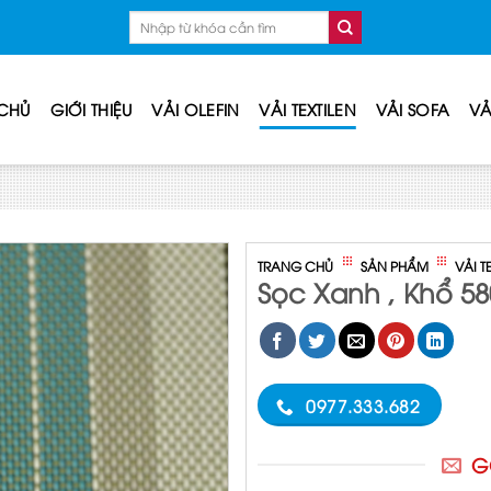
Tìm
kiếm:
CHỦ
GIỚI THIỆU
VẢI OLEFIN
VẢI TEXTILEN
VẢI SOFA
VẢ
/
/
TRANG CHỦ
SẢN PHẨM
VẢI T
Sọc Xanh , Khổ 5
0977.333.682
G